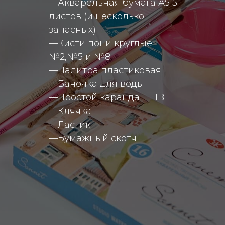
—Акварельная бумага А5 5
листов (и несколько
запасных)
—Кисти пони круглые
№2,№5 и №8
—Палитра пластиковая
—Баночка для воды
—Простой карандаш HB
—Клячка
—Ластик
—Бумажный скотч