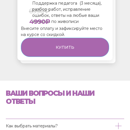
Поддержка педагога (3 месяца),
Поддержка педагога (3 месяца),
разбор работ, исправление
6990 ₽
разбор работ, исправление
5990 ₽
ошибок, ответы на любые ваши
ошибок, ответы на любые ваши
4990₽
вопросы по живописи
3990₽
вопросы по живописи
Внесите оплату и зафиксируйте место
Внесите оплату и зафиксируйте место
на курсе со скидкой.
на курсе со скидкой.
КУПИТЬ
КУПИТЬ
ВАШИ ВОПРОСЫ И НАШИ
ОТВЕТЫ
Как выбрать материалы?