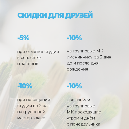
СКИДКИ ДЛЯ ДРУЗЕЙ
-5%
-10%
на групповые МК
при отметке студии
имениннику: за 3 дня
в соц. сетях
до и после дня
и за отзыв
рождения
-10%
-10%
при посещении
при записи
студии во 2 раз
на групповые
на групповой
МК проходящие
мастер-класс
утром и днём
с понедельника