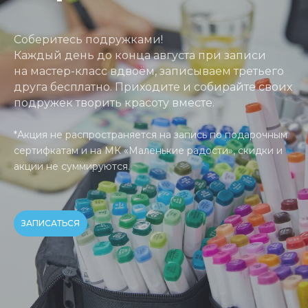
Соберитесь подружками!
Каждый день до конца августа при записи
на мастер-класс вдвоём, записываем третьего
друга бесплатно. Приходите и собирайте своих
подружек творить красоту вместе.
*
Акция не распространяется на запись по подарочным
сертифкатам
и на МК «Маленькие радости», скидки и
акции не суммируются.
ЗАПИСАТЬСЯ