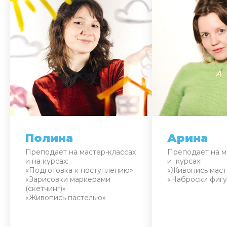
Полина
Арина
Преподает на мастер-классах
Преподает на м
и на курсах:
и курсах:
«Подготовка к поступлению»
«Живопись маст
«Зарисовки маркерами
«Наброски фигу
(скетчинг)»
«Живопись пастелью»