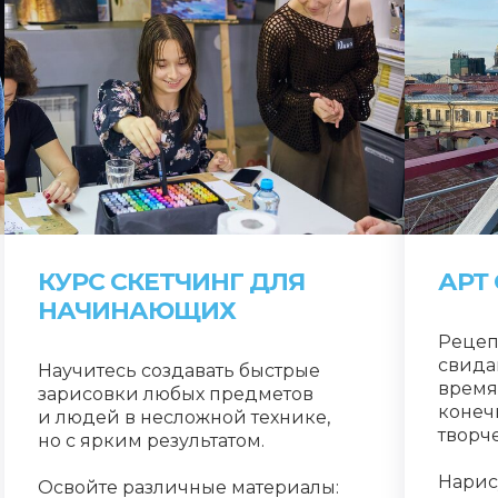
КУРС СКЕТЧИНГ ДЛЯ
АРТ
НАЧИНАЮЩИХ
Рецеп
свида
Научитесь создавать быстрые
время
зарисовки любых предметов
конеч
и людей в несложной технике,
творче
но с ярким результатом.
Нарис
Освойте различные материалы: