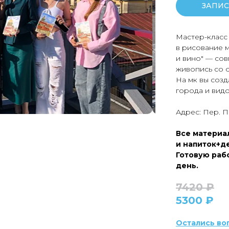
ЗАПИС
Мастер-класс 
в рисование м
и вино" — со
живопись со 
На мк вы соз
города и вид
Адрес: Пер. П
Все материал
и напиток+де
Готовую рабо
день.
7420 ₽
5300 ₽
Остались во