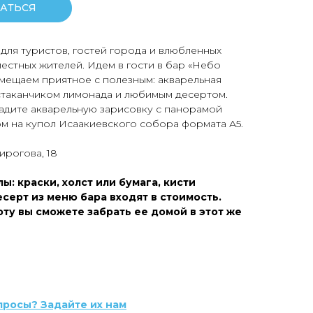
АТЬСЯ
для туристов, гостей города и влюбленных
естных жителей. Идем в гости в бар «Небо
вмещаем приятное с полезным: акварельная
стаканчиком лимонада и любимым десертом.
дадите акварельную зарисовку с панорамой
ом на купол Исаакиевского собора формата А5.
ирогова, 18
ы: краски, холст или бумага, кисти
серт из меню бара входят в стоимость.
ту вы сможете забрать ее домой в этот же
просы? Задайте их нам