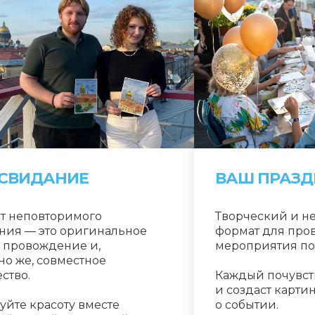
 СВИДАНИЕ
ВАШ ПРАЗД
т неповторимого
Творческий и н
ния — это оригинальное
формат для про
 провождение и,
мероприятия по
но же, совместное
ство.
Каждый почувст
и создаст карти
уйте красоту вместе
о событии.