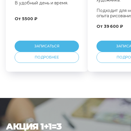
В удобный день и время.
Подходит для н
опыта рисовани
От 5500 ₽
От 39 600 ₽
ЗАПИСАТЬСЯ
ЗАПИС
ПОДРОБНЕЕ
ПОДРО
АКЦИЯ 1+1=3