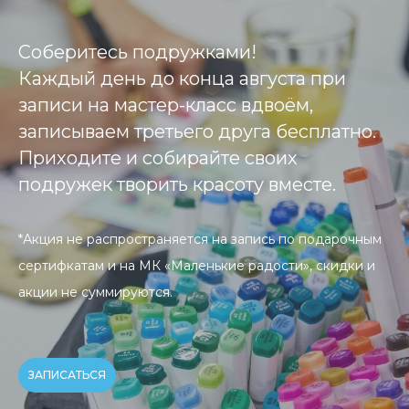
Соберитесь подружками!
Каждый день до конца августа
при
записи на мастер-класс вдвоём,
записываем третьего друга бесплатно.
Приходите и собирайте своих
подружек творить красоту вместе.
*
Акция не распространяется на запись по подарочным
сертифкатам
и на МК «Маленькие радости», скидки и
акции не суммируются.
ЗАПИСАТЬСЯ