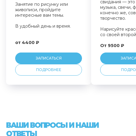
свидания — это
Занятие по рисунку или
музыка, свечи, ф
живописи, пройдите
конечно же, со
интересные вам темы.
творчество.
В удобный день и время.
Нарисуйте крас
со своей второ
от 4400 ₽
От 9500 ₽
ЗАПИСАТЬСЯ
ЗАПИС
ПОДРОБНЕЕ
ПОДРО
ВАШИ ВОПРОСЫ И НАШИ
ОТВЕТЫ