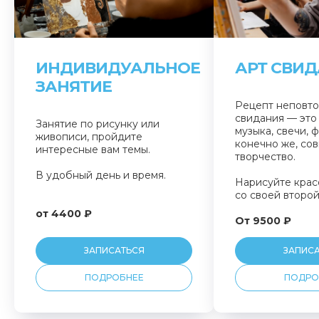
ИНДИВИДУАЛЬНОЕ
АРТ СВИ
ЗАНЯТИЕ
Рецепт неповт
свидания — это
Занятие по рисунку или
музыка, свечи, ф
живописи, пройдите
конечно же, со
интересные вам темы.
творчество.
В удобный день и время.
Нарисуйте крас
со своей второ
от 4400 ₽
От 9500 ₽
ЗАПИСАТЬСЯ
ЗАПИС
ПОДРОБНЕЕ
ПОДРО