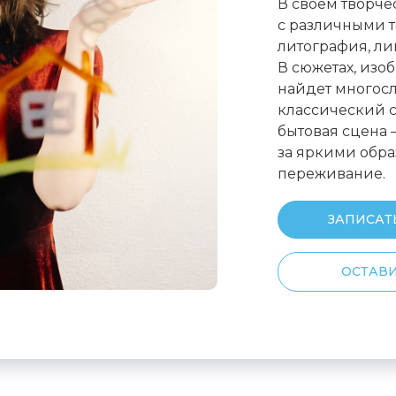
В своем творче
с различными 
литография, ли
В сюжетах, изо
найдет многос
классический 
бытовая сцена
за яркими обра
переживание.
ЗАПИСАТ
ОСТАВИ