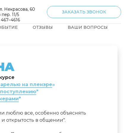
л. Некрасова, 60
ЗАКАЗАТЬ ЗВОНОК
 пер. 11/5
) 467−4616
ОБЫТИЕ
ОТЗЫВЫ
ВАШИ ВОПРОСЫ
НА
курсе
арелью на пленэре
»
 поступлению
"
керами
"
и люблю все, особенно объяснять
 и открытость в общении".