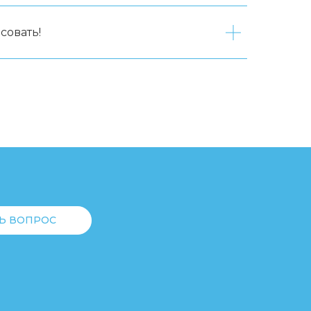
совать!
Ь ВОПРОС