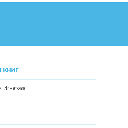
 книг
А. Игнатова