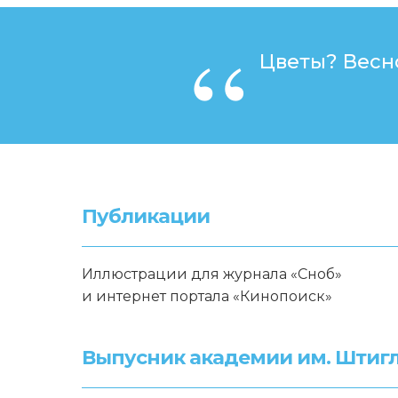
“
Цветы? Весн
Публикации
Иллюстрации для журнала «Сноб»
и интернет портала «Кинопоиск»
Выпусник академии им. Штиг