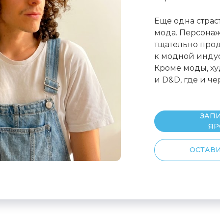
Еще одна страс
мода. Персонаж
тщательно про
к модной инду
Кроме моды, ху
и D&D, где и ч
ЗАПИ
ЯР
ОСТАВИ