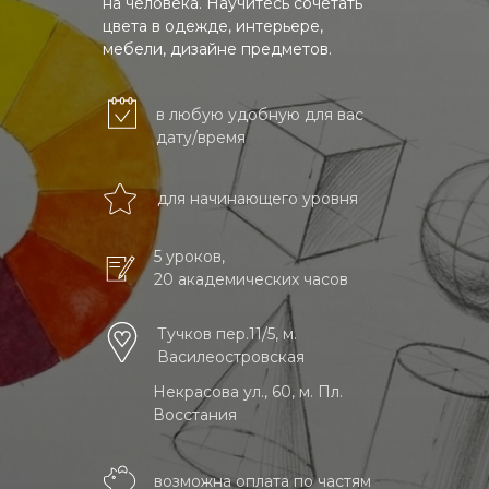
на человека. Научитесь сочетать
цвета в одежде, интерьере,
мебели, дизайне предметов.
в любую удобную для вас
дату/время
для начинающего уровня
5 уроков,
20 академических часов
Тучков пер.11/5, м.
Василеостровская
Некрасова ул., 60, м. Пл.
Восстания
возможна оплата по частям