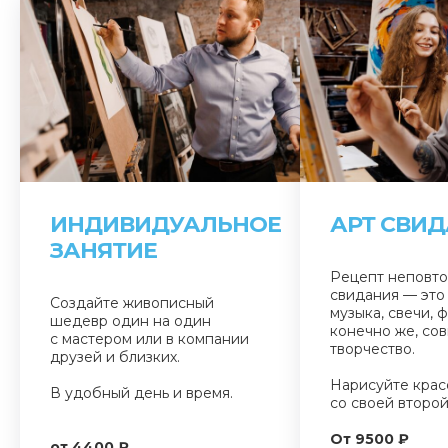
ИНДИВИДУАЛЬНОЕ
АРТ СВИ
ЗАНЯТИЕ
Рецепт неповт
свидания — это
Создайте живописный
музыка, свечи, ф
шедевр один на один
конечно же, со
с мастером или в компании
творчество.
друзей и близких.
Нарисуйте крас
В удобный день и время.
со своей второ
От 9500 ₽
от 4400 ₽