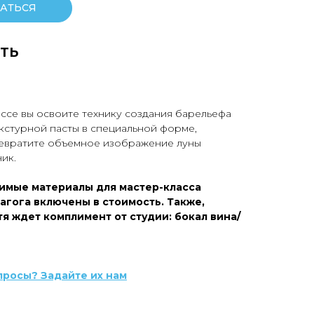
АТЬСЯ
ТЬ
ассе вы освоите технику создания барельефа
кстурной пасты в специальной форме,
ревратите объемное изображение луны
ик.
имые материалы для мастер-класса
агога включены в стоимость. Также,
я ждет комплимент от студии: бокал вина/
просы? Задайте их нам