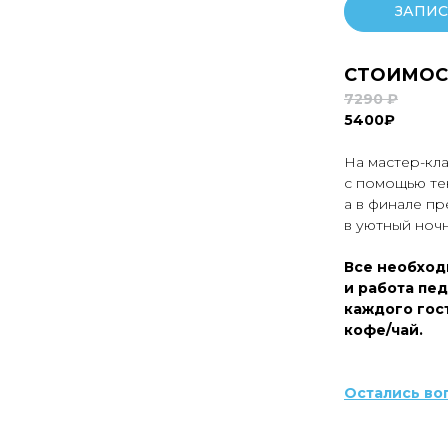
ЗАПИС
СТОИМОС
7290 ₽
5400₽
На мастер-кл
с помощью те
а в финале п
в уютный ночн
Все необход
и работа пед
каждого гост
кофе/чай.
Остались во