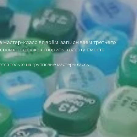
 мастер-класс вдвоём, записываем третьего
своих подружек творить красоту вместе.
ются только на групповые мастер-классы