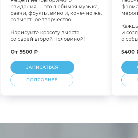
Рецепт неповторимого
Творч
свидания — это любимая музыка,
форма
свечи, фрукты, вино и, конечно же,
мероп
совместное творчество.
Кажды
Нарисуйте красоту вместе
и созд
со своей второй половиной!
о собы
От 9500 ₽
5400 
ЗАПИСАТЬСЯ
ПОДРОБНЕЕ