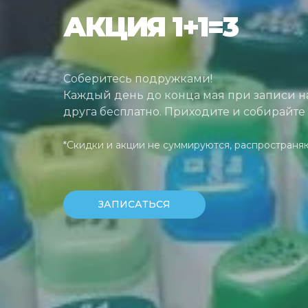
АКЦИЯ 1+1=3
Соберитесь подружками!
Каждый день до конца мая при записи на
друга бесплатно. Приходите и собирайте 
*Скидки и акции не суммируются, распространя
ЗАПИСАТЬСЯ