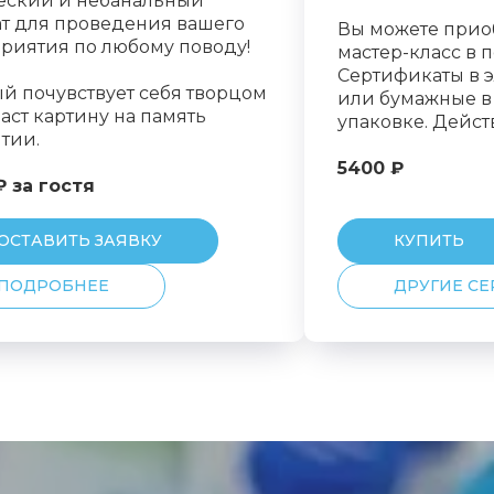
еский и небанальный
т для проведения вашего
Вы можете приоб
риятия по любому поводу!
мастер-класс в 
Сертификаты в 
й почувствует себя творцом
или бумажные в
аст картину на память
упаковке. Дейст
тии.
5400 ₽
₽ за гостя
ОСТАВИТЬ ЗАЯВКУ
КУПИТЬ
ПОДРОБНЕЕ
ДРУГИЕ С