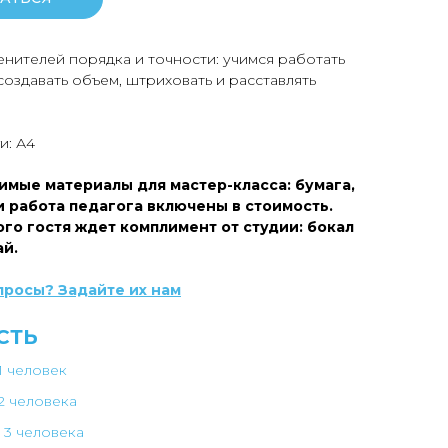
енителей порядка и точности: учимся работать
оздавать объем, штриховать и расставлять
и: А4
имые материалы для мастер-класса: бумага,
и работа педагога включены в стоимость.
го гостя ждет комплимент от студии: бокал
ай.
просы? Задайте их нам
СТЬ
1 человек
2 человека
 3 человека