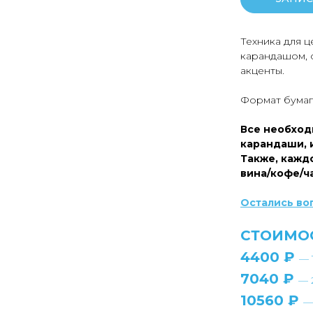
Техника для ц
карандашом, с
акценты.
Формат бумаг
Все необход
карандаши, 
Также, каждо
вина/кофе/ч
Остались во
СТОИМО
4400 ₽
— 
7040 ₽
— 
10560 ₽
—