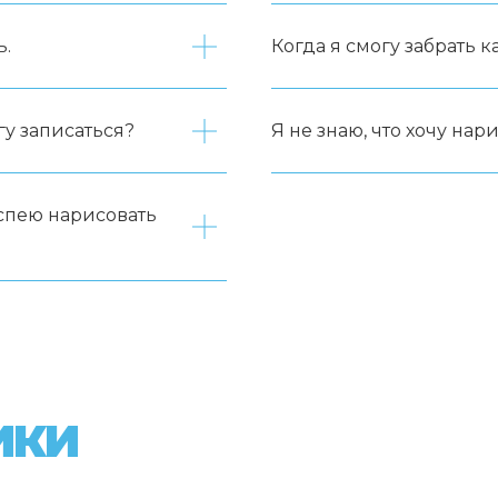
ь.
Когда я смогу забрать к
гу записаться?
Я не знаю, что хочу нари
успею нарисовать
ИКИ