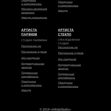
Праздники
Праздники
и корпоративы
и корпоративы
Магазин авторской
Аренда
керамики
Аренда помещения
АРТИСТА
АРТИСТА
ПАРФЮМ
СТЕКЛО
СТЕКЛОДУВНАЯ
СТУДИЯ ПАРФЮМА
СТУДИЯ
Расписание мк
Расписание мк
Расписание курсов
Расписание курсов
Арт-свидания
Арт-свидания
Индивидуальные
Индивидуальные
занятия
занятия
Подарочные
Подарочные
сертификаты
сертификаты
Праздники
Праздники
и корпоративы
и корпоративы
Аренда
© 2019 «ArtistaStudio».