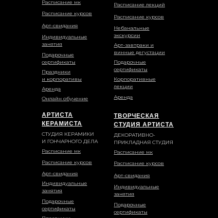
Расписание мк
Расписание лекций
Расписание курсов
Расписание курсов
Арт-свидания
Небанальные
экскурсии
Индивидуальные
занятия
Арт-завтраки и
винные дегустации
Подарочные
сертификаты
Подарочные
сертификаты
Праздники
и корпоративы
Корпоративные
лекции
Аренда
Аренда
Онлайн обучение
АРТИСТА
ТВОРЧЕСКАЯ
КЕРАМИСТА
СТУДИЯ АРТИСТА
СТУДИЯ КЕРАМИКИ
ДЕКОРАТИВНО-
И ГОНЧАРНОГО ДЕЛА
ПРИКЛАДНАЯ СТУДИЯ
Расписание мк
Расписание мк
Расписание курсов
Расписание курсов
Арт-свидания
Арт-свидания
Индивидуальные
Индивидуальные
занятия
занятия
Подарочные
Подарочные
сертификаты
сертификаты