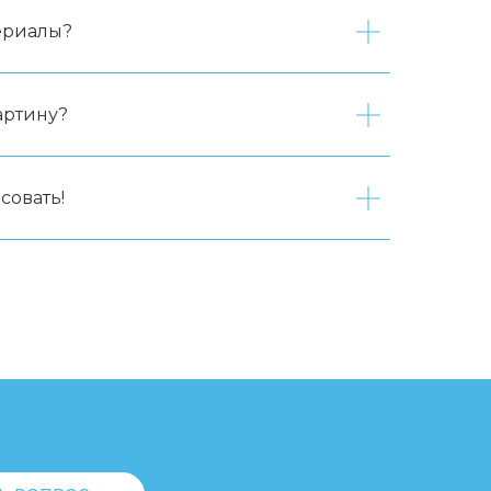
ериалы?
артину?
совать!