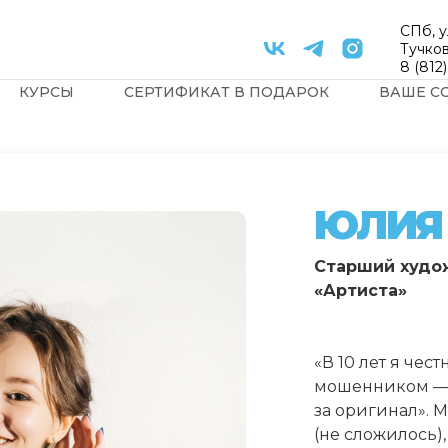
СПб, у
Тучков
8 (812
КУРСЫ
СЕРТИФИКАТ В ПОДАРОК
ВАШЕ С
ЮЛИЯ
Старший худо
«Артиста»
«В 10 лет я чес
мошенником — 
за оригинал». 
(не сложилось),