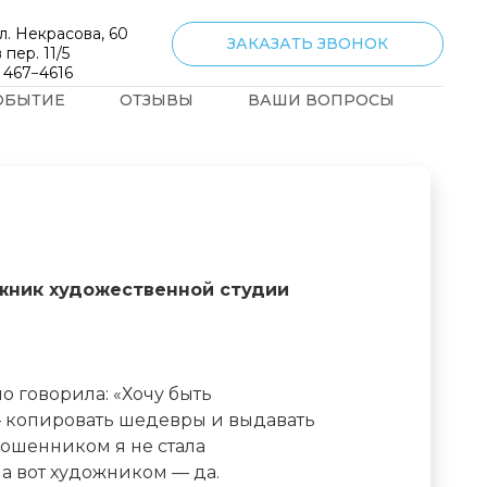
л. Некрасова, 60
ЗАКАЗАТЬ ЗВОНОК
 пер. 11/5
) 467−4616
ОБЫТИЕ
ОТЗЫВЫ
ВАШИ ВОПРОСЫ
жник художественной студии
тно говорила: «Хочу быть
копировать шедевры и выдавать
Мошенником я не стала
 а вот художником — да.