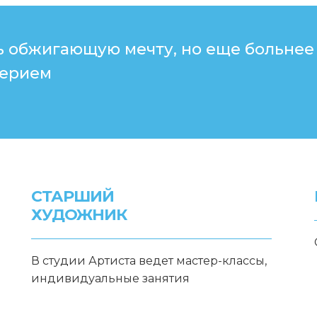
ь обжигающую мечту, но еще больнее
верием
СТАРШИЙ
ХУДОЖНИК
В студии Артиста ведет мастер-классы,
индивидуальные занятия