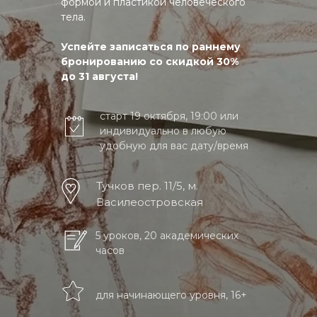
формой и пластикой человеческого
тела.
Успейте записаться по раннему
бронированию со скидкой 30%
до 31 августа!
старт 19 октября, 19:00 или
индивидуально в любую
удобную для вас дату/время
Тучков пер. 11/5, м.
Василеостровская
5 уроков, 20 академических
часов
для начинающего уровня, 16+